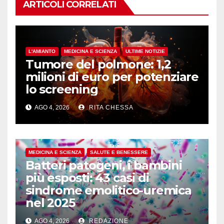
ARTICOLI CORRELATI
L'AMIANTO
MEDICINA E SCIENZA
ULTIME NOTIZIE
Tumore del polmone: 1,2
milioni di euro per potenziare
lo screening
AGO 4, 2026
RITA CHESSA
MEDICINA E SCIENZA
SALUTE E BENESSERE
Batteri patogeni, i bambini
più esposti: 43 casi di
sindrome emolitico-uremica
nel 2025
AGO 4, 2026
REDAZIONE