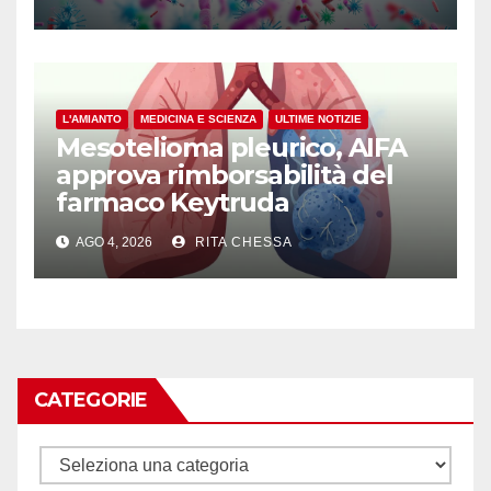
L'AMIANTO
MEDICINA E SCIENZA
ULTIME NOTIZIE
Mesotelioma pleurico, AIFA
approva rimborsabilità del
farmaco Keytruda
AGO 4, 2026
RITA CHESSA
CATEGORIE
Categorie