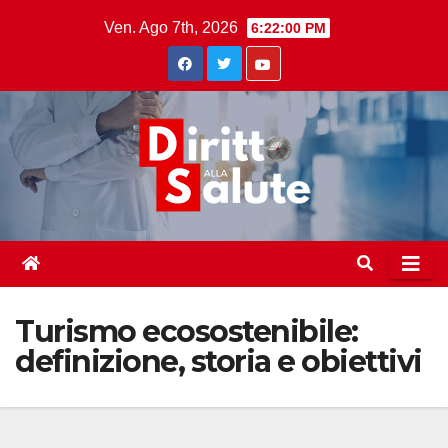
Skip
Ven. Ago 7th, 2026
6:22:01 PM
to
content
Turismo ecosostenibile:
definizione, storia e obiettivi