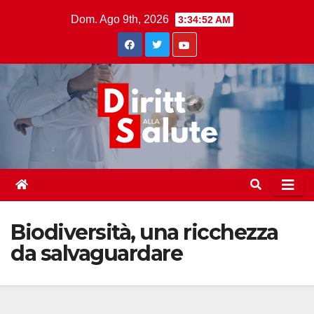
Skip
Dom. Ago 9th, 2026
3:34:53 AM
to
content
Biodiversità, una ricchezza
da salvaguardare