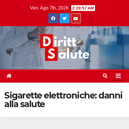
Skip
Ven. Ago 7th, 2026
2:29:58 AM
to
content
Sigarette elettroniche: danni
alla salute