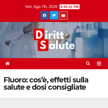
Skip
Ven. Ago 7th, 2026
9:55:22 PM
to
content
Fluoro: cos’è, effetti sulla
salute e dosi consigliate