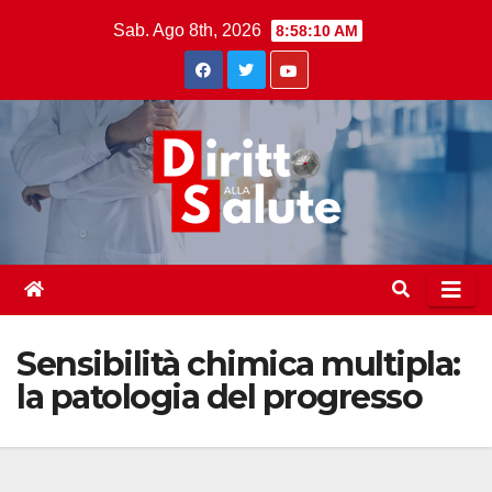
Skip
Sab. Ago 8th, 2026
8:58:11 AM
to
content
Sensibilità chimica multipla:
la patologia del progresso