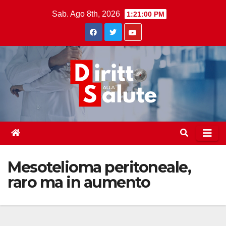
Skip
Sab. Ago 8th, 2026
1:21:01 PM
to
content
Mesotelioma peritoneale,
raro ma in aumento