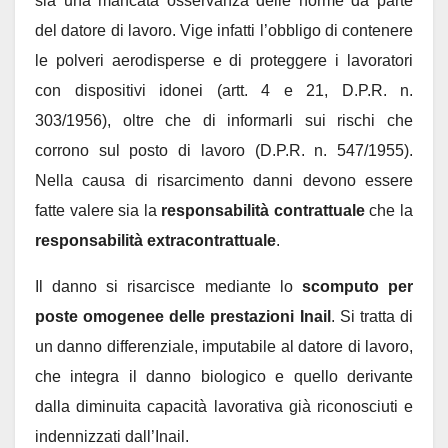
sia una mancata osservanza delle norme da parte
del datore di lavoro. Vige infatti l’obbligo di contenere
le polveri aerodisperse e di proteggere i lavoratori
con dispositivi idonei (artt. 4 e 21, D.P.R. n.
303/1956), oltre che di informarli sui rischi che
corrono sul posto di lavoro (D.P.R. n. 547/1955).
Nella causa di risarcimento danni devono essere
fatte valere sia la
responsabilità contrattuale
che la
responsabilità extracontrattuale
.
Il danno si risarcisce mediante lo
scomputo per
poste omogenee
delle prestazioni Inail
. Si tratta di
un danno differenziale, imputabile al datore di lavoro,
che integra il danno biologico e quello derivante
dalla diminuita capacità lavorativa già riconosciuti e
indennizzati dall’Inail.