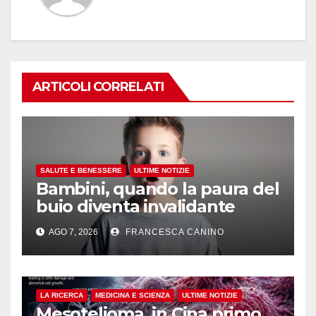
ARTICOLI CORRELATI
SALUTE E BENESSERE
ULTIME NOTIZIE
Bambini, quando la paura del
buio diventa invalidante
AGO 7, 2026
FRANCESCA CANINO
LA RICERCA
MEDICINA E SCIENZA
ULTIME NOTIZIE
Mesotelioma, in Cina primo