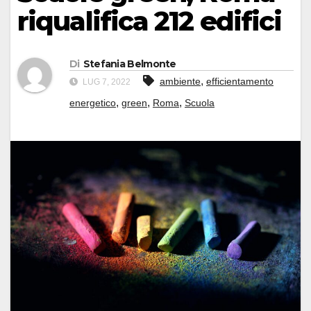
riqualifica 212 edifici
Di
Stefania Belmonte
,
ambiente
efficientamento
LUG 7, 2022
,
,
,
energetico
green
Roma
Scuola