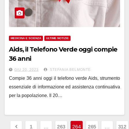
MEDICINA E SCIENZA
ULTIME NOTIZIE
Aids, il Telefono Verde oggi compie
36 anni
GIU 20, 2023
STEFANIA BELMONTE
Compie 36 anni oggi il telefono verde Aids, strumento
essenziale di informazione ed assistenza continuativa
per la popolazione. Il 20…
Navigazione
1
…
263
264
265
…
312