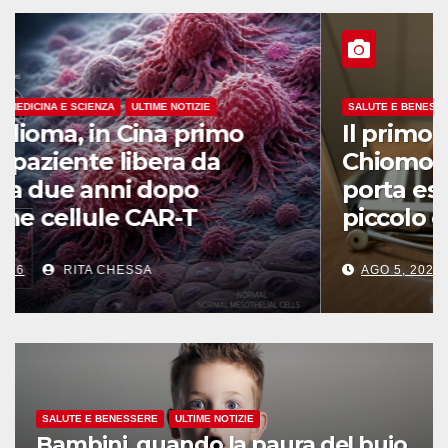
SALUTE E BENESSERE
ULTIME NOTIZIE
Il primo ambulatorio leggero a
Chiomonte: la telemedicina
porta esami e specialisti in un
piccolo comune
AGO 5, 2026
REDAZIONE
SALUTE E BENESSERE
ULTIME NOTIZIE
Bambini, quando la paura del buio