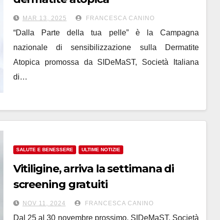
MAR 13, 2025
FRANCESCA CANINO
“Dalla Parte della tua pelle” è la Campagna
nazionale di sensibilizzazione sulla Dermatite
Atopica promossa da SIDeMaST, Società Italiana
di…
SALUTE E BENESSERE
ULTIME NOTIZIE
Vitiligine, arriva la settimana di
screening gratuiti
NOV 11, 2024
FRANCESCA CANINO
Dal 25 al 30 novembre prossimo, SIDeMaST, Società