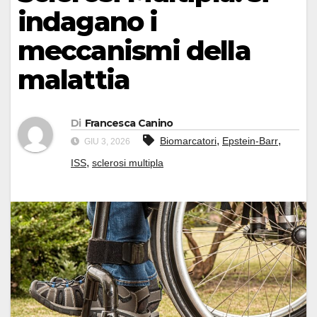
indagano i
meccanismi della
malattia
Di
Francesca Canino
,
,
Biomarcatori
Epstein-Barr
GIU 3, 2026
,
ISS
sclerosi multipla