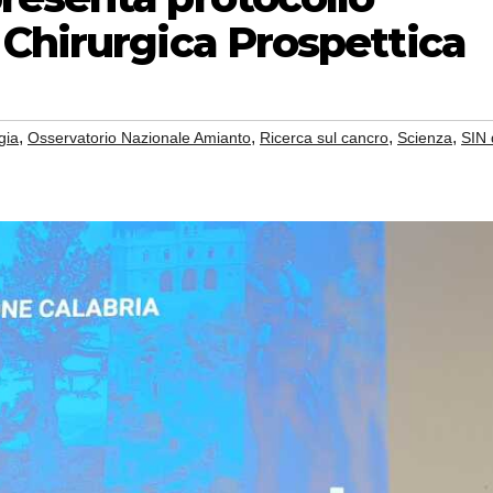
Chirurgica Prospettica
,
,
,
,
gia
Osservatorio Nazionale Amianto
Ricerca sul cancro
Scienza
SIN 