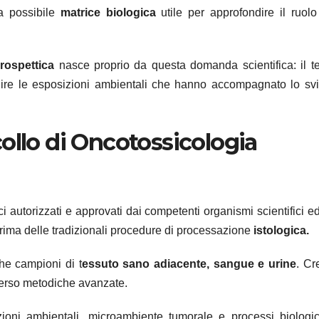
na possibile
matrice biologica
utile per approfondire il ruolo
Prospettica
nasce proprio da questa domanda scientifica: il t
truire le esposizioni ambientali che hanno accompagnato lo sv
ollo di Oncotossicologia
i autorizzati e approvati dai competenti organismi scientifici ed 
rima delle tradizionali procedure di processazione
istologica.
he campioni di t
essuto sano adiacente, sangue e urine
. Cr
verso metodiche avanzate.
izioni ambientali, microambiente tumorale e processi biologi