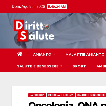
Skip
Dom. Ago 9th, 2026
5:40:25 AM
to
content
AMIANTO
MALATTIE AMIANTO
SALUTE E BENESSERE
SPORT
AMB
LA RICERCA
MEDICINA E SCIENZA
SALUTE E BENESSERE
Oncologia, ONA p