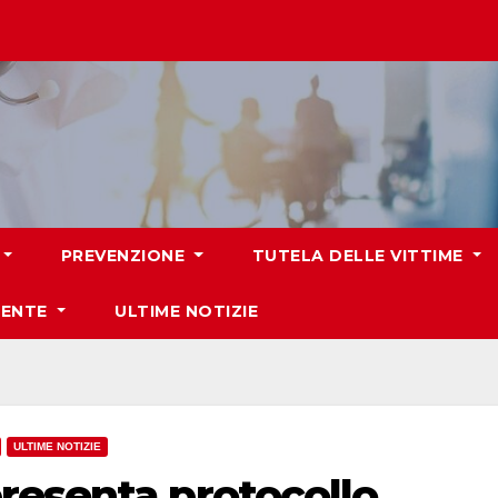
PREVENZIONE
TUTELA DELLE VITTIME
IENTE
ULTIME NOTIZIE
ULTIME NOTIZIE
resenta protocollo