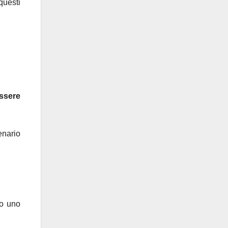
questi
essere
enario
to uno