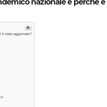
andemico nazionale e perché è
 è stato aggiornato?
co