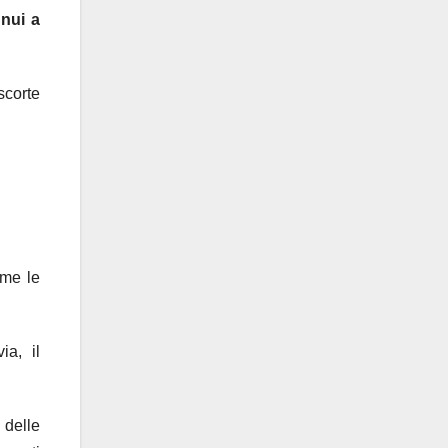
nnui a
scorte
ome le
ia, il
 delle