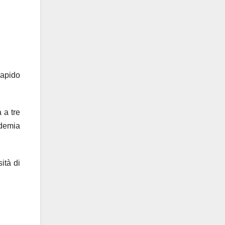
rapido
 a tre
ndemia
ità di