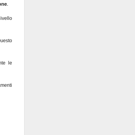
ione
.
ivello
Questo
nte le
amenti