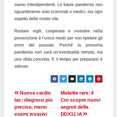
siamo interdipendenti. Le future pandemie non
riguarderanno solo scienziati e medici, ma ogni
aspetto delle nostre vite.
Restare vigili, cooperare e investire nella
prevenzione è l’unico modo per non ripetere gli
errori del passato. Perché la prossima
pandemia non sarà un’eventualità remota, ma
una sfida concreta. E il tempo per prepararsi è
adesso.
Navigazione
Nuova cardio
Malattie rare: il
tac: diagnosi più
Cnr scopre nuovi
articoli
precise, meno
segreti della
esami invasivi
DDX11 IA