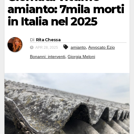
amianto: 7mila morti
in Italia nel 2025
Di
Rita Chessa
,
amianto
Avvocato Ezio
APR 28, 2025
,
Bonanni: interventi
Giorgia Meloni