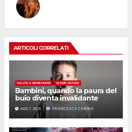
ARTICOLI CORRELATI
SALUTE E BENESSERE
ULTIME NOTIZIE
Bambini, quando la paura del
buio diventa invalidante
AGO 7, 2026
FRANCESCA CANINO