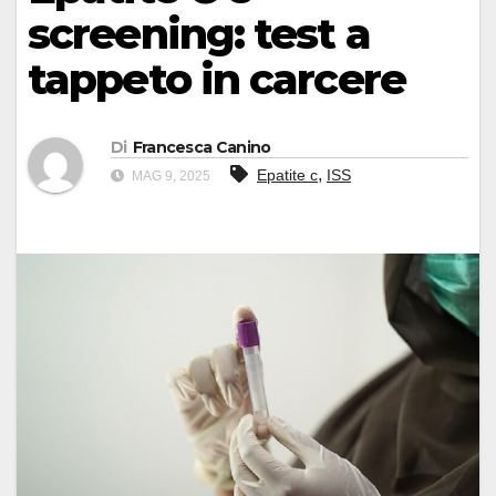
screening: test a
tappeto in carcere
Di
Francesca Canino
,
Epatite c
ISS
MAG 9, 2025