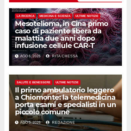
LA RICERCA
MEDICINA E SCIENZA
ULTIME NOTIZIE
Mesotelioma, in Cina primo
caso di paziente libera da
malattia due anni dopo
infusione cellule CAR-T
AGO 6, 2026
RITA CHESSA
SALUTE E BENESSERE
ULTIME NOTIZIE
Il primo ambulatorio leggero
a Chiomonte: la telemedicina
porta esami e specialisti in un
piccolo comune
AGO 5, 2026
REDAZIONE