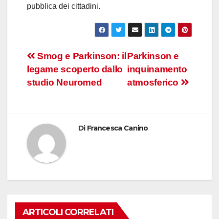
pubblica dei cittadini.
Navigazione
Smog e Parkinson: il
Parkinson e
legame scoperto dallo
inquinamento
articoli
studio Neuromed
atmosferico
Di
Francesca Canino
ARTICOLI CORRELATI