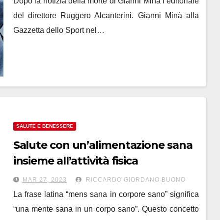
Dopo la notizia della morte di Gianni Minà l’editoriale
del direttore Ruggero Alcanterini. Gianni Minà alla
Gazzetta dello Sport nel…
SALUTE E BENESSERE
Salute con un’alimentazione sana
insieme all’attività fisica
MAR 27, 2023
RICCARDO GIORDANO BUONO
La frase latina “mens sana in corpore sano” significa
“una mente sana in un corpo sano”. Questo concetto