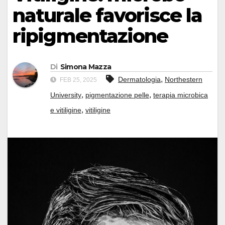
naturale favorisce la
ripigmentazione
Di
Simona Mazza
,
Dermatologia
Northestern
FEB 25, 2025
,
,
University
pigmentazione pelle
terapia microbica
,
e vitiligine
vitiligine