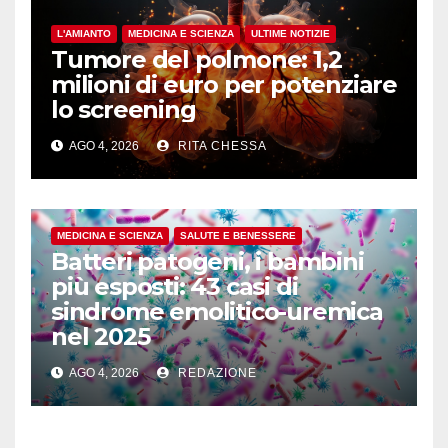
L'AMIANTO
MEDICINA E SCIENZA
ULTIME NOTIZIE
Tumore del polmone: 1,2
milioni di euro per potenziare
lo screening
AGO 4, 2026
RITA CHESSA
MEDICINA E SCIENZA
SALUTE E BENESSERE
Batteri patogeni, i bambini
più esposti: 43 casi di
sindrome emolitico-uremica
nel 2025
AGO 4, 2026
REDAZIONE