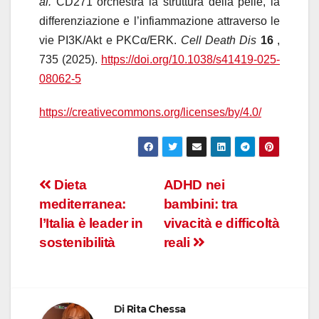
al.
CD271 orchestra la struttura della pelle, la
differenziazione e l’infiammazione attraverso le
vie PI3K/Akt e PKCα/ERK.
Cell Death Dis
16
,
735 (2025).
https://doi.org/10.1038/s41419-025-
08062-5
https://creativecommons.org/licenses/by/4.0/
Navigazione
Dieta
ADHD nei
mediterranea:
bambini: tra
articoli
l’Italia è leader in
vivacità e difficoltà
sostenibilità
reali
Di
Rita Chessa