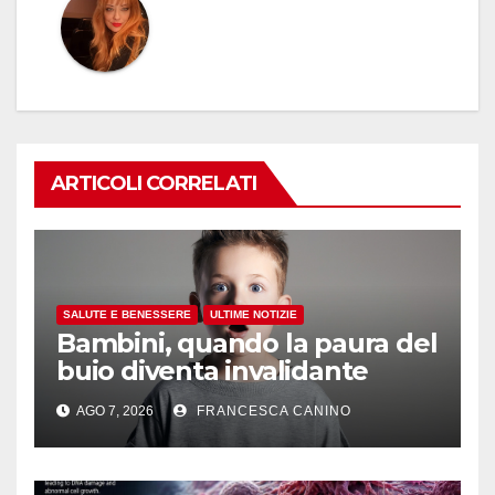
ARTICOLI CORRELATI
SALUTE E BENESSERE
ULTIME NOTIZIE
Bambini, quando la paura del
buio diventa invalidante
AGO 7, 2026
FRANCESCA CANINO