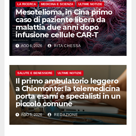
LA RICERCA
MEDICINA E SCIENZA
ULTIME NOTIZIE
Mesotelioma, in Cina primo
caso di paziente libera da
malattia due anni dopo
infusione cellule CAR-T
AGO 6, 2026
RITA CHESSA
SALUTE E BENESSERE
ULTIME NOTIZIE
Il primo ambulatorio leggero
a Chiomonte: la telemedicina
porta esami e specialisti in un
piccolo comune
AGO 5, 2026
REDAZIONE