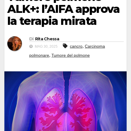
ALK+: l’AIFA approva
la terapia mirata
Di
Rita Chessa
,
cancro
Carcinoma
MAG 30, 2025
,
polmonare
Tumore del polmone