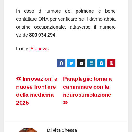
In caso di tumore del polmone è bene
contattare ONA per verificare se il danno abbia
origine occupazionale, attraverso il numero
verde
800 034 294
.
Fonte:
Alanews
Navigazione
Innovazioni e
Paraplegia: torna a
nuove frontiere
camminare con la
articoli
della medicina
neurostimolazione
2025
Di
Rita Chessa