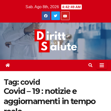
Skip
Sab. Ago 8th, 2026
4:42:50 AM
to
content
Tag:
covid
Covid – 19 : notizie e
aggiornamenti in tempo