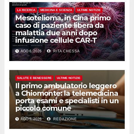
LA RICERCA
MEDICINA E SCIENZA
ULTIME NOTIZIE
Mesotelioma, in Cina primo
caso di paziente libera da
malattia due anni dopo
infusione cellule CAR-T
AGO 6, 2026
RITA CHESSA
SALUTE E BENESSERE
ULTIME NOTIZIE
Il primo ambulatorio leggero
a Chiomonte: la telemedicina
porta esami e specialisti in un
piccolo comune
AGO 5, 2026
REDAZIONE