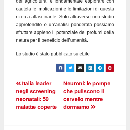
dell’agricoltura, è fondamentale esplorare con
cautela le implicazioni e le limitazioni di questa
ricerca affascinante. Solo attraverso uno studio
approfondito e un’analisi ponderata possiamo
sfruttare appieno il potenziale dei profumi della
natura per il beneficio dell’umanità.
Lo studio è stato pubblicato su eLife
Navigazione
Italia leader
Neuroni: le pompe
negli screening
che puliscono il
articoli
neonatali: 59
cervello mentre
malattie coperte
dormiamo