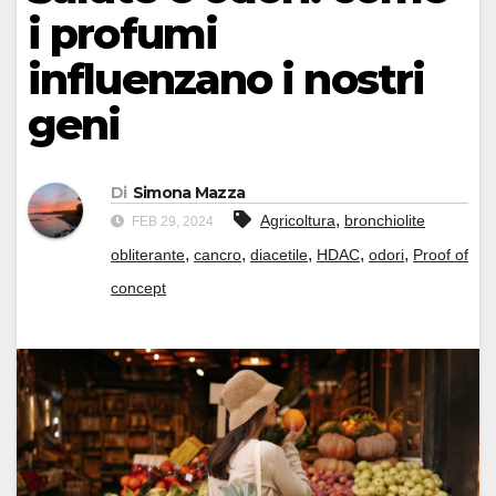
i profumi
influenzano i nostri
geni
Di
Simona Mazza
,
Agricoltura
bronchiolite
FEB 29, 2024
,
,
,
,
,
obliterante
cancro
diacetile
HDAC
odori
Proof of
concept