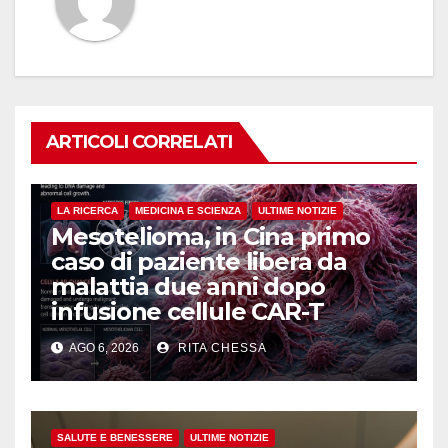
ARTICOLI CORRELATI
LA RICERCA
MEDICINA E SCIENZA
ULTIME NOTIZIE
Mesotelioma, in Cina primo
caso di paziente libera da
malattia due anni dopo
infusione cellule CAR-T
AGO 6, 2026
RITA CHESSA
SALUTE E BENESSERE
ULTIME NOTIZIE