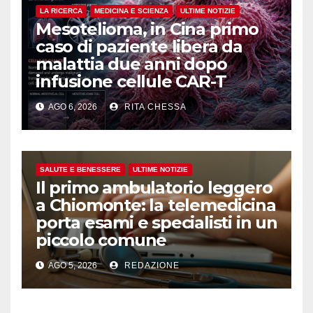
LA RICERCA
MEDICINA E SCIENZA
ULTIME NOTIZIE
Mesotelioma, in Cina primo
caso di paziente libera da
malattia due anni dopo
infusione cellule CAR-T
AGO 6, 2026
RITA CHESSA
SALUTE E BENESSERE
ULTIME NOTIZIE
Il primo ambulatorio leggero
a Chiomonte: la telemedicina
porta esami e specialisti in un
piccolo comune
AGO 5, 2026
REDAZIONE