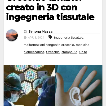
creato in 3D con
ingegneria tissutale
Di
Simona Mazza
,
ingegneria tissutale
APR 3, 2024
,
malformazioni congenite orecchio
medicina
,
,
,
biomeccanica
Orecchio
stampa 3d
Udito