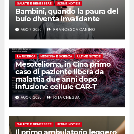
SALUTE E BENESSERE
ULTIME NOTIZIE
Bambini, quando la paura del
buio diventa invalidante
AGO 7, 2026
FRANCESCA CANINO
LA RICERCA
MEDICINA E SCIENZA
ULTIME NOTIZIE
Mesotelioma, in Cina primo
caso di paziente libera da
malattia due anni dopo
infusione cellule CAR-T
AGO 6, 2026
RITA CHESSA
SALUTE E BENESSERE
ULTIME NOTIZIE
Il primo ambulatorio leggero