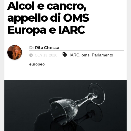
Alcol e cancro,
appello di OMS
Europa e IARC
Di
Rita Chessa
,
,
IARC
oms
Parlamento
GEN 13, 2026
europeo