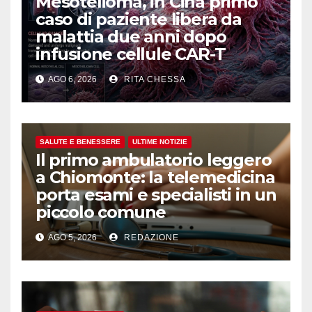
Mesotelioma, in Cina primo
caso di paziente libera da
malattia due anni dopo
infusione cellule CAR-T
AGO 6, 2026
RITA CHESSA
SALUTE E BENESSERE
ULTIME NOTIZIE
Il primo ambulatorio leggero
a Chiomonte: la telemedicina
porta esami e specialisti in un
piccolo comune
AGO 5, 2026
REDAZIONE