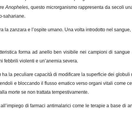
ere
Anopheles
, questo microrganismo rappresenta da secoli una 
ub-sahariane.
 tra la zanzara e l’ospite umano. Una volta introdotto nel sangue,
atteristica forma ad anello ben visibile nei campioni di sangue 
chi febbrili violenti e un’anemia severa.
m
ha la peculiare capacità di modificare la superficie dei globuli ro
truendoli e bloccando il flusso ematico verso organi vitali come 
lla morte se non trattata tempestivamente.
a all’impiego di farmaci antimalarici come le terapie a base di 