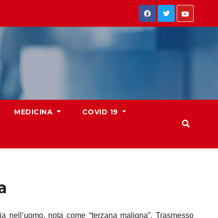
MEDICINA
COVID 19
a
ria nell’uomo, nota come “terzana maligna”. Trasmesso