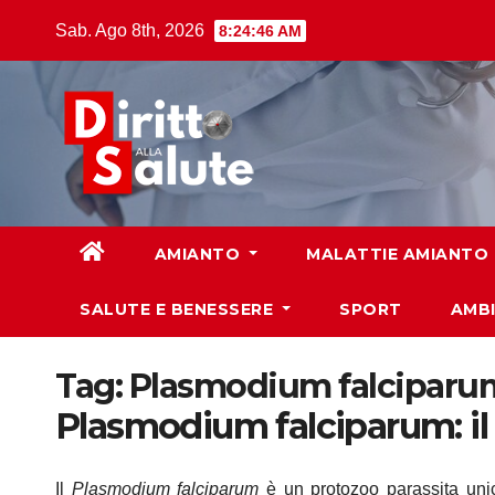
Skip
Sab. Ago 8th, 2026
8:24:47 AM
to
content
AMIANTO
MALATTIE AMIANTO
SALUTE E BENESSERE
SPORT
AMB
Tag:
Plasmodium falciparu
Plasmodium falciparum: il 
Il
Plasmodium falciparum
è un protozoo parassita unic