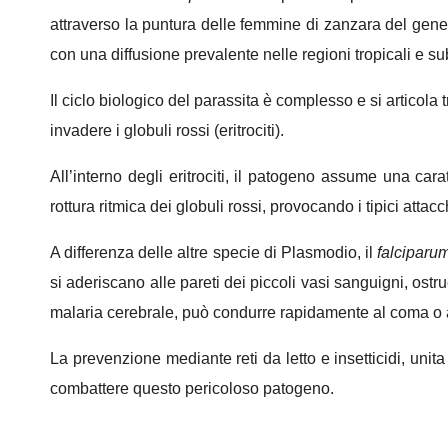
attraverso la puntura delle femmine di zanzara del gen
con una diffusione prevalente nelle regioni tropicali e s
Il ciclo biologico del parassita è complesso e si articola
invadere i globuli rossi (eritrociti).
All’interno degli eritrociti, il patogeno assume una car
rottura ritmica dei globuli rossi, provocando i tipici attac
A differenza delle altre specie di Plasmodio, il
falciparu
si aderiscano alle pareti dei piccoli vasi sanguigni, os
malaria cerebrale, può condurre rapidamente al coma o a
La prevenzione mediante reti da letto e insetticidi, unit
combattere questo pericoloso patogeno.