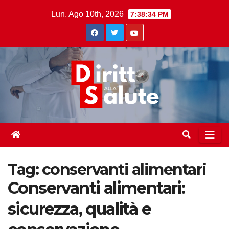
Skip
Lun. Ago 10th, 2026
7:38:35 PM
to
content
Tag:
conservanti alimentari
Conservanti alimentari:
sicurezza, qualità e