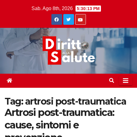
Skip
Sab. Ago 8th, 2026
5:30:14 PM
to
content
Tag:
artrosi post-traumatica
Artrosi post-traumatica:
cause, sintomi e