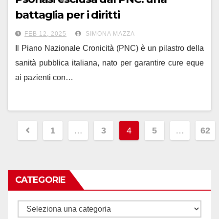
battaglia per i diritti
FEB 12, 2025
SIMONA MAZZA
Il Piano Nazionale Cronicità (PNC) è un pilastro della
sanità pubblica italiana, nato per garantire cure eque
ai pazienti con…
Navigazione
1
…
3
4
5
…
62
articoli
CATEGORIE
Categorie